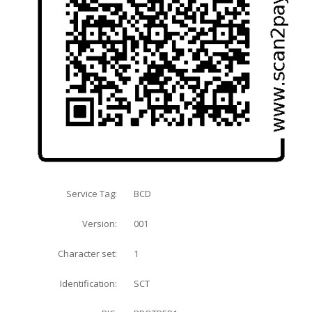
BCD
Service Tag:
001
Version:
1
Character set:
SCT
Identification: