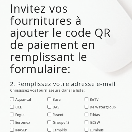
Invitez vos
fournitures à
ajouter le code QR
de paiement en
remplissant le
formulaire:
2. Remplissez votre adresse e-mail
Choisissez vos fournisseurs dans la liste:
Aquavital
Base
BeTV
CILE
DAS
De Watergroup
Engie
Essent
Ethias
Euromex
Groupe4S
IECBW
INASEP
Lampiris
Luminus