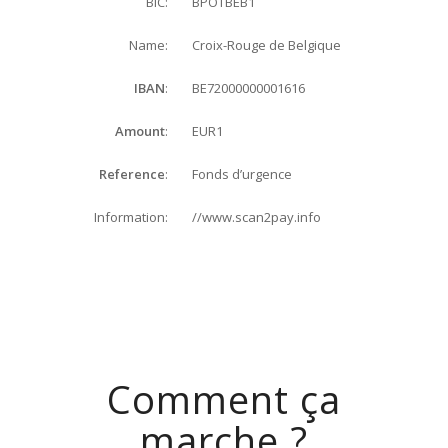
BPOTBEB1
BIC:
Croix-Rouge de Belgique
Name:
BE72000000001616
IBAN
:
EUR1
Amount
:
Fonds d’urgence
Reference
:
//www.scan2pay.info
Information:
Comment ça
marche ?