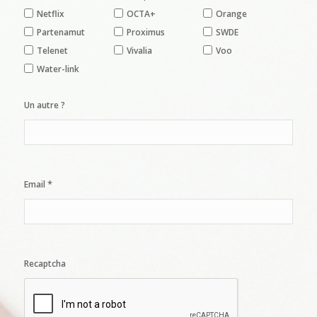
Netflix
OCTA+
Orange
Partenamut
Proximus
SWDE
Telenet
Vivalia
Voo
Water-link
Un autre ?
*
Email
Recaptcha