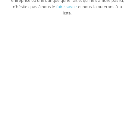
entreprise ou une banque qui le fait et qui ne s’affiche pas ici,
n’hésitez pas à nous le
faire savoir
et nous l’ajouterons à la
liste.