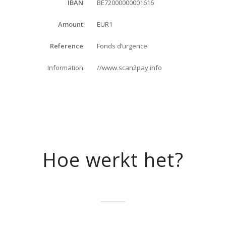
BE72000000001616
IBAN
:
EUR1
Amount
:
Fonds d’urgence
Reference
:
//www.scan2pay.info
Information:
Hoe werkt het?