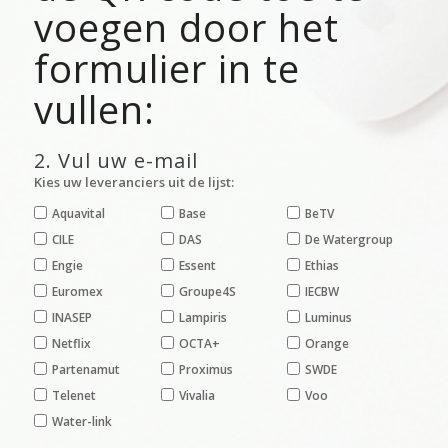
voegen door het
formulier in te
vullen:
2. Vul uw e-mail
Kies uw leveranciers uit de lijst:
Aquavital
Base
BeTV
CILE
DAS
De Watergroup
Engie
Essent
Ethias
Euromex
Groupe4S
IECBW
INASEP
Lampiris
Luminus
Netflix
OCTA+
Orange
Partenamut
Proximus
SWDE
Telenet
Vivalia
Voo
Water-link