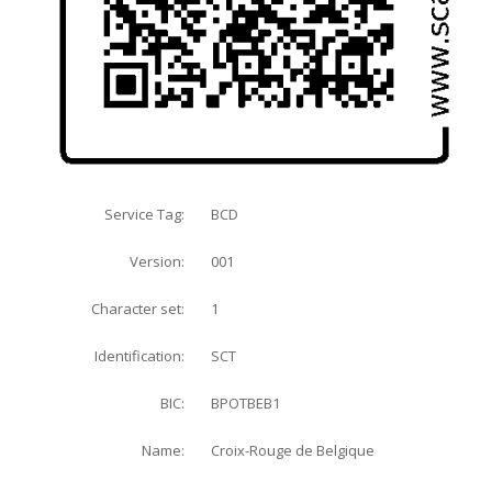
BCD
Service Tag:
001
Version:
1
Character set:
SCT
Identification:
BPOTBEB1
BIC:
Croix-Rouge de Belgique
Name: